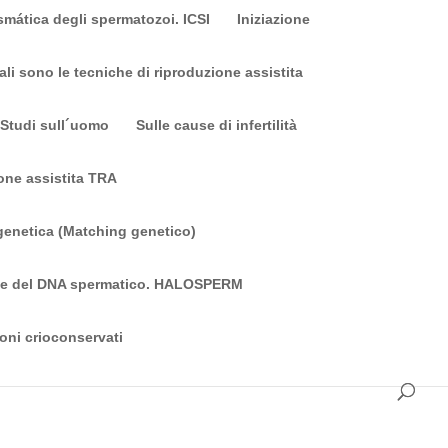
asmática degli spermatozoi. ICSI
Iniziazione
li sono le tecniche di riproduzione assistita
Studi sull´uomo
Sulle cause di infertilità
one assistita TRA
 genetica (Matching genetico)
one del DNA spermatico. HALOSPERM
oni crioconservati
i sterilitá