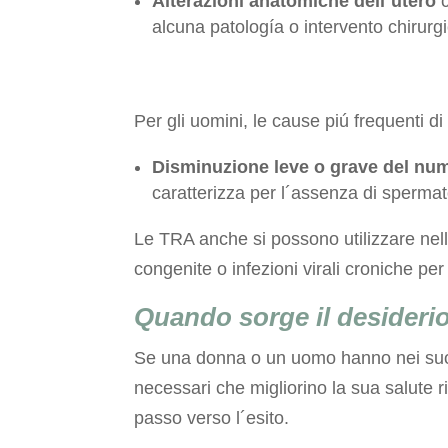
Alterazioni anatomiche dell´utero
alcuna patología o intervento chirurg
Per gli uomini, le cause piú frequenti di i
Disminuzione leve o grave del num
caratterizza per l´assenza di sperma
Le TRA anche si possono utilizzare nelle
congenite o infezioni virali croniche pe
Quando sorge il desiderio
Se una donna o un uomo hanno nei suoi p
necessari che migliorino la sua salute r
passo verso l´esito.