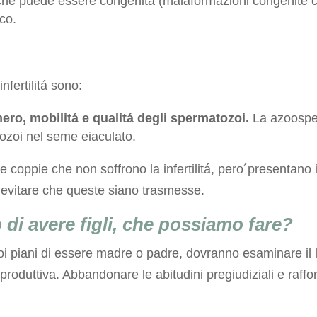
che puede essere congénita (malaformazioni congenite c
ico.
nfertilitá sono:
ero, mobilitá e qualitá degli spermatozoi.
La azoosper
tozoi nel seme eiaculato.
 coppie che non soffrono la infertilitá, pero´presentano il
r evitare che queste siano trasmesse.
 di avere figli, che possiamo fare?
iani di essere madre o padre, dovranno esaminare il loro
iproduttiva. Abbandonare le abitudini pregiudiziali e raffo