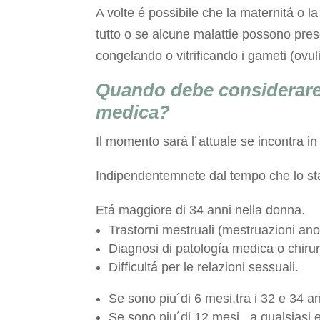
A volte é possibile che la maternitá o la
tutto o se alcune malattie possono present
congelando o vitrificando i gameti (ovu
Quando debe considerare 
medica?
Il momento sará l´attuale se incontra in
Indipendentemnete dal tempo che lo sta
Etá maggiore di 34 anni nella donna.
Trastorni mestruali (mestruazioni an
Diagnosi di patología medica o chirur
Difficultá per le relazioni sessuali.
Se sono piu´di 6 mesi,tra i 32 e 34 an
Se sono piu´di 12 mesi , a qualsiasi e