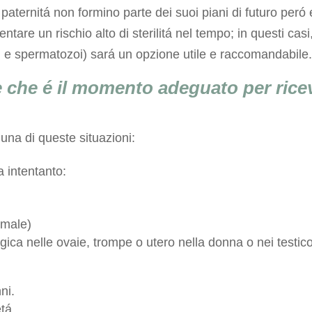
 paternitá non formino parte dei suoi piani di futuro peró
are un rischio alto di sterilitá nel tempo; in questi casi, 
li e spermatozoi) sará un opzione utile e raccomandabile
che é il momento adeguato per ricev
 una di queste situazioni:
 intentanto:
omale)
gica nelle ovaie, trompe o utero nella donna o nei testi
ni.
tá.