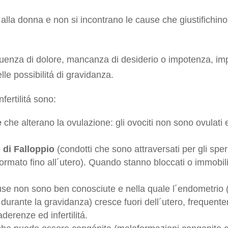
la donna e non si incontrano le cause che giustifichino la 
enza di dolore, mancanza di desiderio o impotenza, imp
le possibilitá di gravidanza.
fertilitá sono:
e
che alterano la ovulazione: gli ovociti non sono ovulat
 di Falloppio
(condotti che sono attraversati per gli spe
mato fino all´utero). Quando stanno bloccati o immobiliz
cause non sono ben conosciute e nella quale l´endometri
 durante la gravidanza) cresce fuori dell´utero, frequente
derenze ed infertilitá.