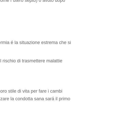
ome l´utero septo) o avuto dopo
mia é la situazione estrema che si
 rischio di trasmettere malattie
 stile di vita per fare i cambi
rzare la condotta sana sará il primo