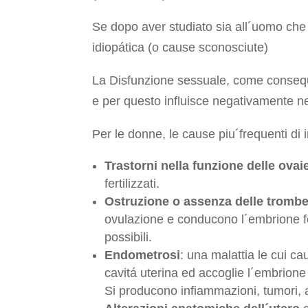
Se dopo aver studiato sia all´uomo che al
idiopática (o cause sconosciute)
La Disfunzione sessuale, come consequ
e per questo influisce negativamente nel
Per le donne, le cause piu´frequenti di in
Trastorni nella funzione delle ovai
fertilizzati.
Ostruzione o assenza delle trombe
ovulazione e conducono l´embrione for
possibili.
Endometrosi
: una malattia le cui 
cavitá uterina ed accoglie l´embrione
Si producono infiammazioni, tumori, a