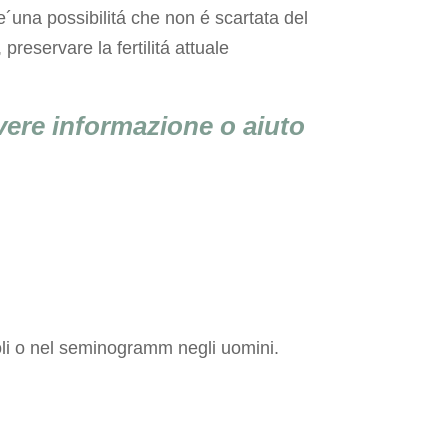
 e´una possibilitá che non é scartata del
preservare la fertilitá attuale
.
ere informazione o aiuto
coli o nel seminogramm negli uomini.