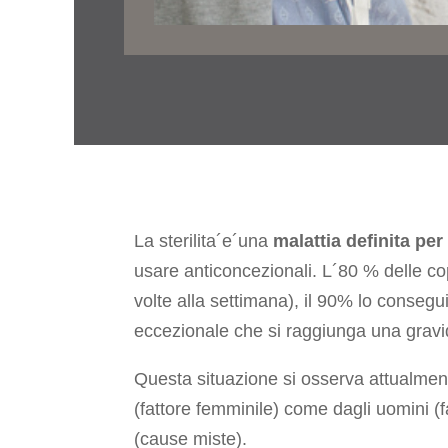
La sterilita´e´una
malattia
definita per
usare anticoncezionali. L´80 % delle cop
volte alla settimana), il 90% lo conseg
eccezionale che si raggiunga una gravi
Questa situazione si osserva attualme
(fattore femminile) come dagli uomini (
(cause miste).