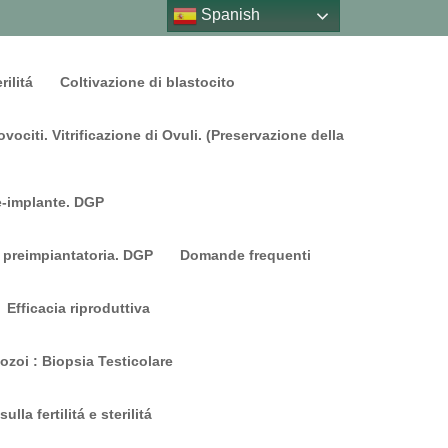
Spanish
rilitá
Coltivazione di blastocito
vociti. Vitrificazione di Ovuli. (Preservazione della
e-implante. DGP
 preimpiantatoria. DGP
Domande frequenti
Efficacia riproduttiva
ozoi : Biopsia Testicolare
lla fertilitá e sterilitá