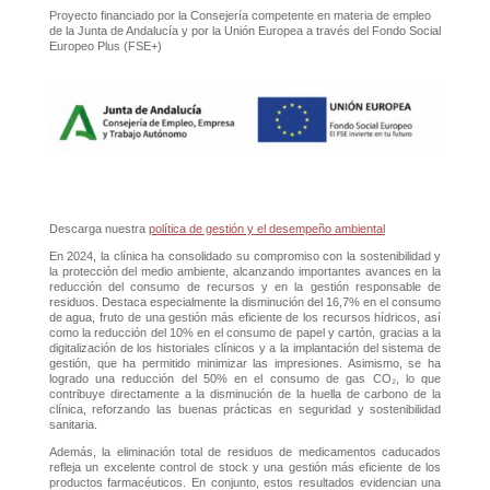
Proyecto financiado por la Consejería competente en materia de empleo
de la Junta de Andalucía y por la Unión Europea a través del Fondo Social
Europeo Plus (FSE+)
Descarga nuestra
política de gestión y el desempeño ambiental
En 2024, la clínica ha consolidado su compromiso con la sostenibilidad y
la protección del medio ambiente, alcanzando importantes avances en la
reducción del consumo de recursos y en la gestión responsable de
residuos. Destaca especialmente la disminución del 16,7% en el consumo
de agua, fruto de una gestión más eficiente de los recursos hídricos, así
como la reducción del 10% en el consumo de papel y cartón, gracias a la
digitalización de los historiales clínicos y a la implantación del sistema de
gestión, que ha permitido minimizar las impresiones. Asimismo, se ha
logrado una reducción del 50% en el consumo de gas CO₂, lo que
contribuye directamente a la disminución de la huella de carbono de la
clínica, reforzando las buenas prácticas en seguridad y sostenibilidad
sanitaria.
Además, la eliminación total de residuos de medicamentos caducados
refleja un excelente control de stock y una gestión más eficiente de los
productos farmacéuticos. En conjunto, estos resultados evidencian una