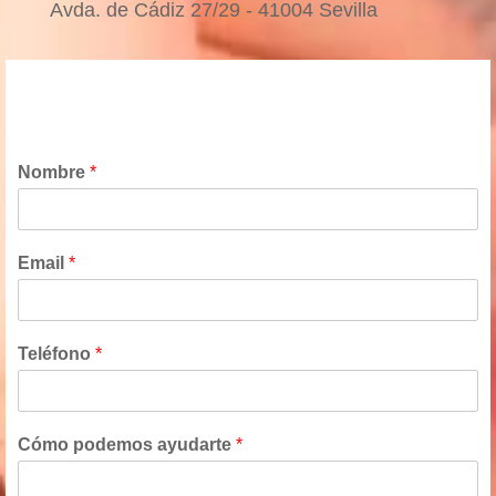
Avda. de Cádiz 27/29 - 41004 Sevilla
Nombre
*
Email
*
Teléfono
*
Cómo podemos ayudarte
*