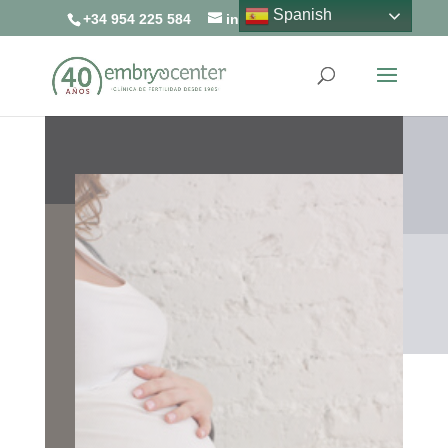
Spanish
+34 954 225 584
info@embryocenter.es