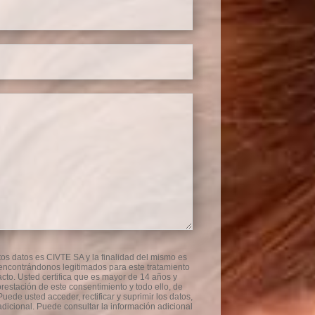
os datos es CIVTE SA y la finalidad del mismo es
, encontrándonos legitimados para este tratamiento
cto. Usted certifica que es mayor de 14 años y
restación de este consentimiento y todo ello, de
uede usted acceder, rectificar y suprimir los datos,
dicional. Puede consultar la información adicional