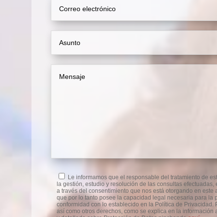
Le informamos que el responsable del tratamiento de est
la gestión, estudio y resolución de las consultas efectuadas
a través del consentimiento que nos está otorgando en este a
que por lo tanto posee la capacidad legal necesaria para la p
conformidad con lo establecido en la Política de Privacidad. P
así como otros derechos, como se explica en la información a