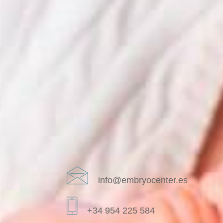
info@embryocenter.es
+34 954 225 584