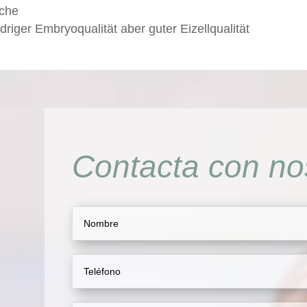
üche
riger Embryoqualität aber guter Eizellqualität
Contacta con no