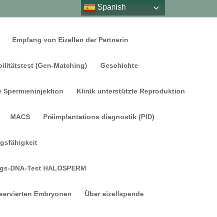
Spanish
Empfang von Eizellen der Partnerin
ilitätstest (Gen-Matching)
Geschichte
e Spermieninjektion
Klinik unterstützte Reproduktion
MACS
Präimplantations diagnostik (PID)
gsfähigkeit
ngs-DNA-Test HALOSPERM
servierten Embryonen
Über eizellspende