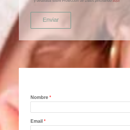
y detallada sobre Protección de Datos pinchando
aquí
Enviar
Nombre
*
Email
*