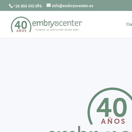
+34 954 225 584
info@embryocenter.es
Co