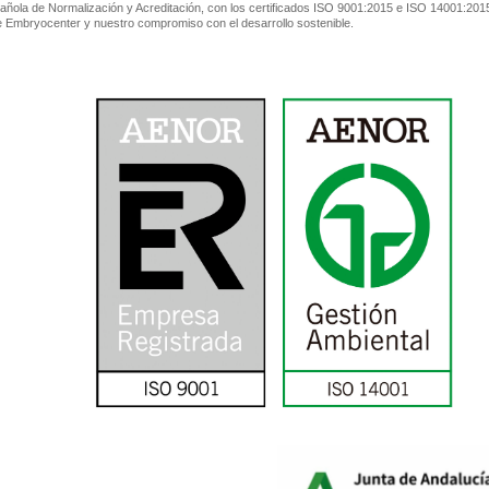
ñola de Normalización y Acreditación, con los certificados ISO 9001:2015 e ISO 14001:2015
de Embryocenter y nuestro compromiso con el desarrollo sostenible.