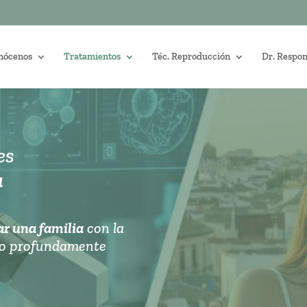
nócenos
Tratamientos
Téc. Reproducción
Dr. Respo
es
a
r una familia
con la
to profundamente