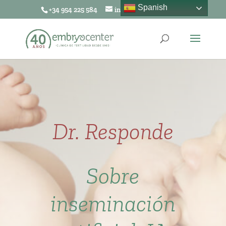
Spanish
+34 954 225 584
info@embryocenter.es
Dr. Responde
Sobre
inseminación