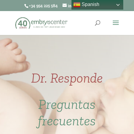
Spanish
+34 954 225 584
info@embryocenter.es
Dr. Responde
Preguntas
frecuentes