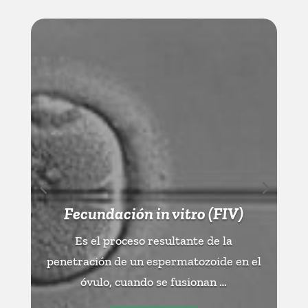
la
Fecundación in vitro (FIV)
La In
(IIU
Es el proceso resultante de la
penetración de un espermatozoide en el
la
óvulo, cuando se fusionan …