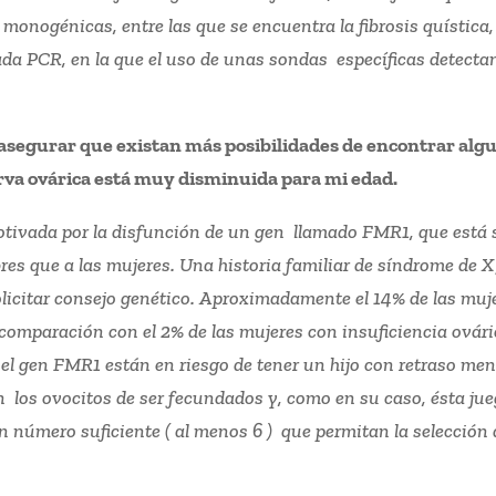
s monogénicas, entre las que se encuentra la fibrosis quísti
da PCR, en la que el uso de unas sondas específicas detectan
asegurar que existan más posibilidades de encontrar alg
erva ovárica está muy disminuida para mi edad.
motivada por la disfunción de un gen llamado FMR1, que está
es que a las mujeres. Una historia familiar de síndrome de X 
solicitar consejo genético. Aproximadamente el 14% de las muj
omparación con el 2% de las mujeres con insuficiencia ovári
 gen FMR1 están en riesgo de tener un hijo con retraso ment
los ovocitos de ser fecundados y, como en su caso, ésta juega
 número suficiente ( al menos 6 ) que permitan la selección 