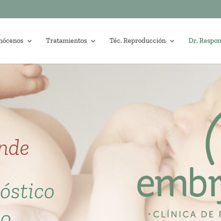
nócenos
Tratamientos
Téc. Reproducción
Dr. Respo
onde
óstico
co