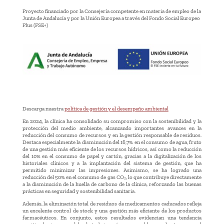
Proyecto financiado por la Consejería competente en materia de empleo de la
Junta de Andalucía y por la Unión Europea a través del Fondo Social Europeo
Plus (FSE+)
Descarga nuestra
política de gestión y el desempeño ambiental
En 2024, la clínica ha consolidado su compromiso con la sostenibilidad y la
protección del medio ambiente, alcanzando importantes avances en la
reducción del consumo de recursos y en la gestión responsable de residuos.
Destaca especialmente la disminución del 16,7% en el consumo de agua, fruto
de una gestión más eficiente de los recursos hídricos, así como la reducción
del 10% en el consumo de papel y cartón, gracias a la digitalización de los
historiales clínicos y a la implantación del sistema de gestión, que ha
permitido minimizar las impresiones. Asimismo, se ha logrado una
reducción del 50% en el consumo de gas CO₂, lo que contribuye directamente
a la disminución de la huella de carbono de la clínica, reforzando las buenas
prácticas en seguridad y sostenibilidad sanitaria.
Además, la eliminación total de residuos de medicamentos caducados refleja
un excelente control de stock y una gestión más eficiente de los productos
farmacéuticos. En conjunto, estos resultados evidencian una tendencia