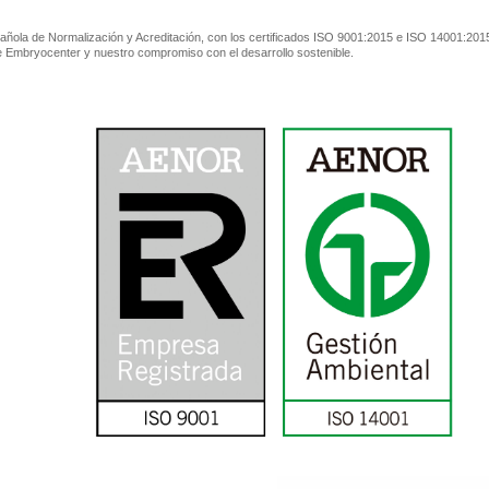
ñola de Normalización y Acreditación, con los certificados ISO 9001:2015 e ISO 14001:2015
de Embryocenter y nuestro compromiso con el desarrollo sostenible.