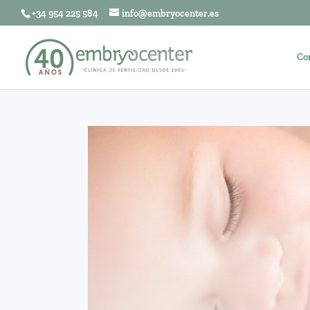
+34 954 225 584
info@embryocenter.es
Co