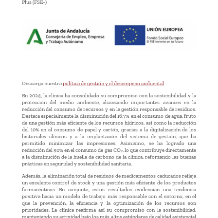
Plus (FSE+)
Descarga nuestra
política de gestión y el desempeño ambiental
En 2024, la clínica ha consolidado su compromiso con la sostenibilidad y la
protección del medio ambiente, alcanzando importantes avances en la
reducción del consumo de recursos y en la gestión responsable de residuos.
Destaca especialmente la disminución del 16,7% en el consumo de agua, fruto
de una gestión más eficiente de los recursos hídricos, así como la reducción
del 10% en el consumo de papel y cartón, gracias a la digitalización de los
historiales clínicos y a la implantación del sistema de gestión, que ha
permitido minimizar las impresiones. Asimismo, se ha logrado una
reducción del 50% en el consumo de gas CO₂, lo que contribuye directamente
a la disminución de la huella de carbono de la clínica, reforzando las buenas
prácticas en seguridad y sostenibilidad sanitaria.
Además, la eliminación total de residuos de medicamentos caducados refleja
un excelente control de stock y una gestión más eficiente de los productos
farmacéuticos. En conjunto, estos resultados evidencian una tendencia
positiva hacia un modelo de trabajo más responsable con el entorno, en el
que la prevención, la eficiencia y la optimización de los recursos son
prioridades. La clínica reafirma así su compromiso con la sostenibilidad,
manteniendo su actividad bajo los más altos estándares de calidad asistencial