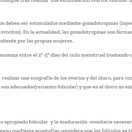
consigue tras realizar una estimulación ovárica folicular m
varios deben ser estimulados mediante gonadotropinas (i
 y ovocitos). En la actualidad, las gonadotropinas son fárm
diente por las propias mujeres.
mienza entre el 2º-5º días del ciclo menstrual (contando com
 realizar una ecografía de los ovarios y del útero, para c
s son adecuados(recuento folicular) y que en el útero no e
to apropiado folicular y la maduración ovocitaria necesar
oceso mediante ecografías considera que los folículos ya 