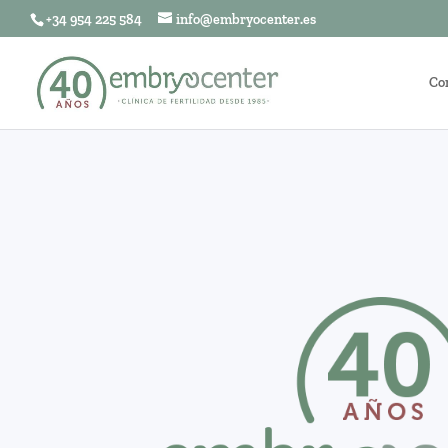
+34 954 225 584
info@embryocenter.es
Co