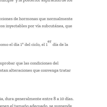
últiple y la posterior aspiración de los
nyecciones de hormonas que normalmente
acos inyectables por vía subcutánea, que
er
o el día 1º del ciclo, el 1
día de la
omprobar que las condiciones del
xistan alteraciones que convenga tratar
ia, dura generalmente entre 8 a 10 días.
tienen el tamaño adecuado, se suspende