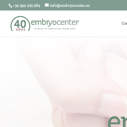
+34 954 225 584
info@embryocenter.es
Co