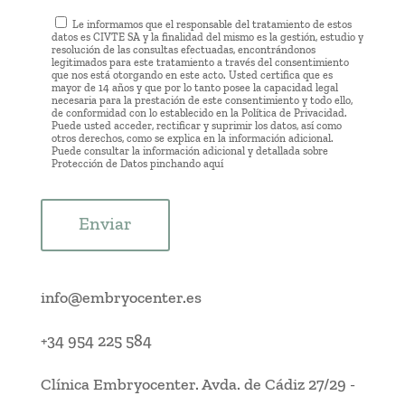
Le informamos que el responsable del tratamiento de estos
datos es CIVTE SA y la finalidad del mismo es la gestión, estudio y
resolución de las consultas efectuadas, encontrándonos
legitimados para este tratamiento a través del consentimiento
que nos está otorgando en este acto. Usted certifica que es
mayor de 14 años y que por lo tanto posee la capacidad legal
necesaria para la prestación de este consentimiento y todo ello,
de conformidad con lo establecido en la Política de Privacidad.
Puede usted acceder, rectificar y suprimir los datos, así como
otros derechos, como se explica en la información adicional.
Puede consultar la información adicional y detallada sobre
Protección de Datos pinchando
aquí
Enviar
info@embryocenter.es
+34 954 225 584
Clínica Embryocenter
.
Avda. de Cádiz 27/29
-