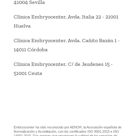
41004 Sevilla
Clínica Embryocenter
.
Avda. Italia 22
-
21001
Huelva
Clínica Embryocenter
.
Avda. Cañito Bazán 1
-
14011 Córdoba
Clínica Embryocenter
.
C/ de Jaudenes 15
-
51001 Ceuta
Embryocenter ha sido reconocido por AENOR, la Asociación española de
Normalización y Acreditación, con los certificados ISO 9001:2015 e ISO
14001:2015. Dos normas que reconocen la calidad de los servicios de