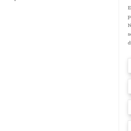
E
p
N
s
d