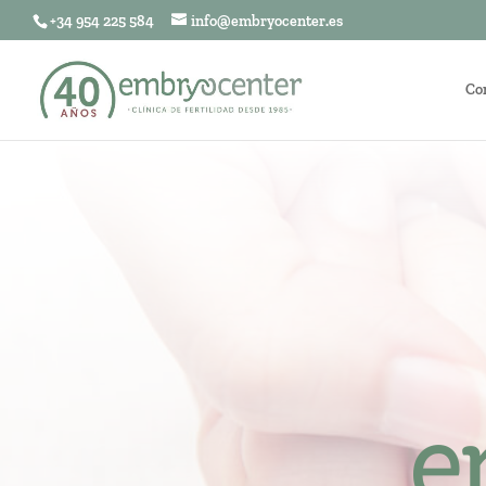
+34 954 225 584
info@embryocenter.es
Co