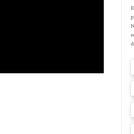
E
p
N
s
d