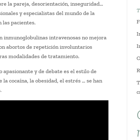
re la pareja, desorientación, inseguridad…
T
sionales y especialistas del mundo de la
F
 las pacientes.
I
con inmunoglobulinas intravenosas no mejora
I
con abortos de repetición involuntarios
tras modalidades de tratamiento.
O
R
o apasionante y de debate es el estilo de
e la cocaína, la obesidad, el estrés … se han
T
.
c