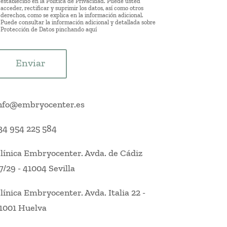
establecido en la Política de Privacidad. Puede usted
acceder, rectificar y suprimir los datos, así como otros
derechos, como se explica en la información adicional.
Puede consultar la información adicional y detallada sobre
Protección de Datos pinchando
aquí
Enviar
nfo@embryocenter.es
34 954 225 584
línica Embryocenter
.
Avda. de Cádiz
7/29
-
41004 Sevilla
línica Embryocenter
.
Avda. Italia 22
-
1001 Huelva