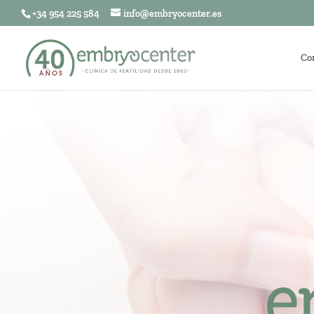
+34 954 225 584
info@embryocenter.es
Co