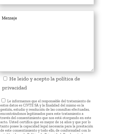
He leido y acepto la
política de
privacidad
Le informamos que el responsable del tratamiento de
estos datos es CIVTE SA y la finalidad del mismo es la
gestión, estudio y resolución de las consultas efectuadas,
encontrándonos legitimados para este tratamiento a
través del consentimiento que nos está otorgando en este
acto. Usted certifica que es mayor de 14 años y que por lo
tanto posee la capacidad legal necesaria para la prestación
de este consentimiento y todo ello, de conformidad con lo