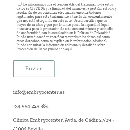
Le informamos que el responsable del tratamiento de estos
datos es CIVTE SA y la finalidad del mismo es la gestión, estudio y
resolución de las consultas efectuadas, encontrándonos
legitimados para este tratamiento a través del consentimiento
que nos está otorgando en este acto. Usted certifica que es
mayor de 14 años y que por lo tanto posee la capacidad legal
necesaria para la prestación de este consentimiento y todo ello,
de conformidad con lo establecido en la Política de Privacidad.
Puede usted acceder, rectificar y suprimir los datos, así como
otros derechos, como se explica en la información adicional.
Puede consultar la información adicional y detallada sobre
Protección de Datos pinchando
aquí
Enviar
info@embryocenter.es
+34 954 225 584
Clínica Embryocenter
.
Avda. de Cádiz 27/29
-
41004 Sevilla