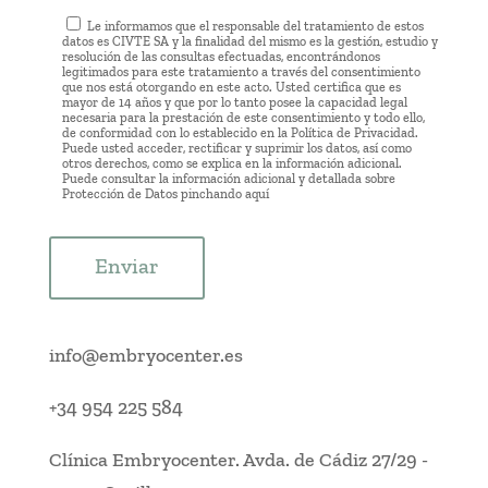
Le informamos que el responsable del tratamiento de estos
datos es CIVTE SA y la finalidad del mismo es la gestión, estudio y
resolución de las consultas efectuadas, encontrándonos
legitimados para este tratamiento a través del consentimiento
que nos está otorgando en este acto. Usted certifica que es
mayor de 14 años y que por lo tanto posee la capacidad legal
necesaria para la prestación de este consentimiento y todo ello,
de conformidad con lo establecido en la Política de Privacidad.
Puede usted acceder, rectificar y suprimir los datos, así como
otros derechos, como se explica en la información adicional.
Puede consultar la información adicional y detallada sobre
Protección de Datos pinchando
aquí
Enviar
info@embryocenter.es
+34 954 225 584
Clínica Embryocenter
.
Avda. de Cádiz 27/29
-