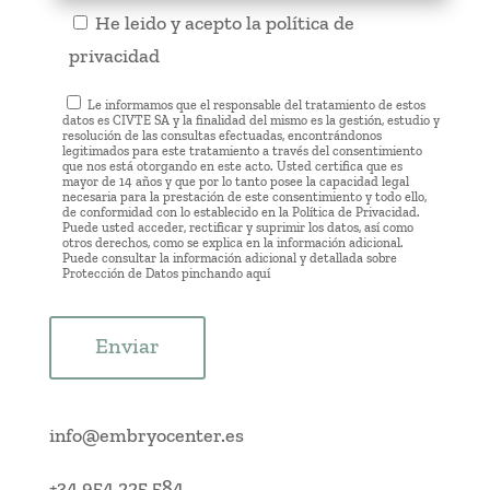
He leido y acepto la
política de
privacidad
Le informamos que el responsable del tratamiento de estos
datos es CIVTE SA y la finalidad del mismo es la gestión, estudio y
resolución de las consultas efectuadas, encontrándonos
legitimados para este tratamiento a través del consentimiento
que nos está otorgando en este acto. Usted certifica que es
mayor de 14 años y que por lo tanto posee la capacidad legal
necesaria para la prestación de este consentimiento y todo ello,
de conformidad con lo establecido en la Política de Privacidad.
Puede usted acceder, rectificar y suprimir los datos, así como
otros derechos, como se explica en la información adicional.
Puede consultar la información adicional y detallada sobre
Protección de Datos pinchando
aquí
Enviar
info@embryocenter.es
+34 954 225 584